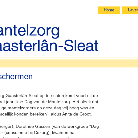
Home
Lever
 schermen
org Gaasterlân-Sleat op te richten komt voort uit de
het jaarlijkse Dag van de Mantelzorg. Het bleek dat
zige mantelzorgers op deze dag vrij hoog was en
oeilijk konden bereiken", aldus Anita de Groot.
lzorger), Dorothée Gassen (van de werkgroep "Dag
er (consulente bij Cozorg), kwamen na