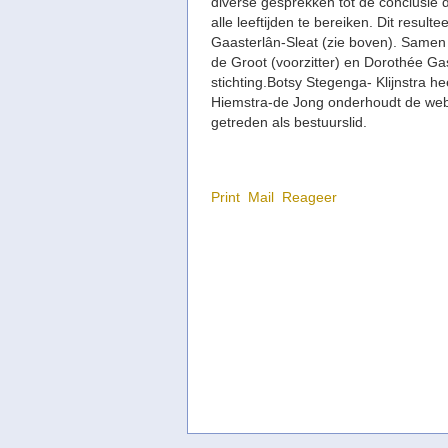
diverse gesprekken tot de conclusie
alle leeftijden te bereiken. Dit result
Gaasterlân-Sleat (zie boven). Same
de Groot (voorzitter) en Dorothée Ga
stichting.Botsy Stegenga- Klijnstra
hee
Hiemstra-de Jong onderhoudt de webk
getreden als bestuurslid.
Print
Mail
Reageer