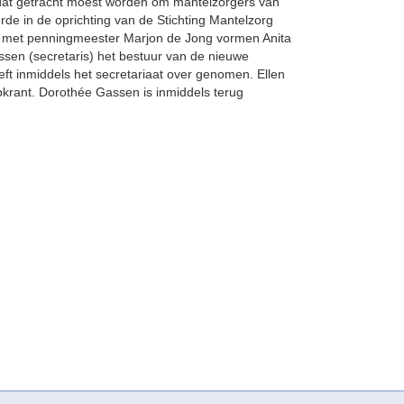
 dat getracht moest worden om mantelzorgers van
eerde in de oprichting van de Stichting Mantelzorg
n met penningmeester Marjon de Jong vormen Anita
ssen (secretaris) het bestuur van de nieuwe
ft inmiddels het secretariaat over genomen. Ellen
rant. Dorothée Gassen is inmiddels terug