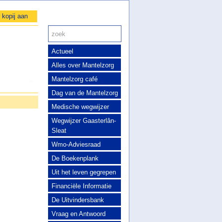
 kopij aan
Actueel
Alles over Mantelzorg
Mantelzorg café
Dag van de Mantelzorg
Medische wegwijzer
Wegwijzer Gaasterlân-
Sleat
Wmo-Adviesraad
De Boekenplank
Uit het leven gegrepen
Financiële Informatie
De Uitvindersbank
Vraag en Antwoord