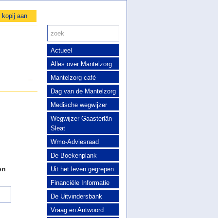
 kopij aan
Actueel
Alles over Mantelzorg
Mantelzorg café
Dag van de Mantelzorg
Medische wegwijzer
Wegwijzer Gaasterlân-
Sleat
Wmo-Adviesraad
De Boekenplank
en
Uit het leven gegrepen
Financiële Informatie
De Uitvindersbank
Vraag en Antwoord