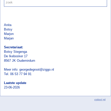
Anita
Botsy
Marjon
Marjan
Secretariaat:
Botsy Stegenga
De Ikebosker 17
8567 JK Oudemirdum
Meer info: georgedegroot@ziggo.nl
Tel. 06 53 77 94 91
Laatste update
23-06-2026
coloci.nl