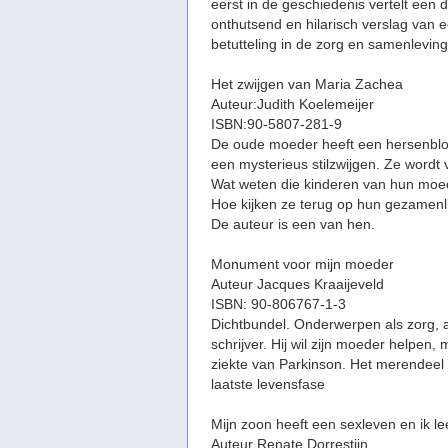
eerst in de geschiedenis vertelt een
onthutsend en hilarisch verslag van e
betutteling in de zorg en samenleving
Het zwijgen van Maria Zachea
Auteur:Judith Koelemeijer
ISBN:90-5807-281-9
De oude moeder heeft een hersenbloe
een mysterieus stilzwijgen. Ze wordt 
Wat weten die kinderen van hun moed
Hoe kijken ze terug op hun gezamenlijk
De auteur is een van hen.
Monument voor mijn moeder
Auteur Jacques Kraaijeveld
ISBN: 90-806767-1-3
Dichtbundel. Onderwerpen als zorg,
schrijver. Hij wil zijn moeder helpen, 
ziekte van Parkinson. Het merendeel 
laatste levensfase
Mijn zoon heeft een sexleven en ik l
Auteur Renate Dorrestijn