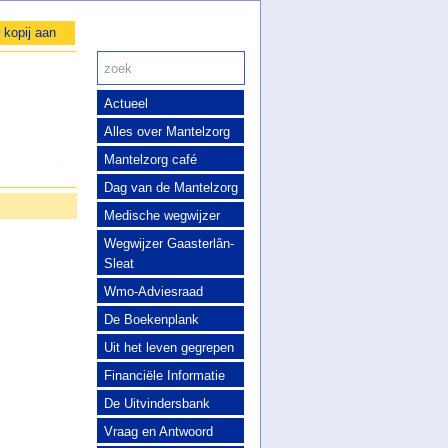
 kopij aan
Actueel
Alles over Mantelzorg
Mantelzorg café
Dag van de Mantelzorg
Medische wegwijzer
Wegwijzer Gaasterlân-
Sleat
Wmo-Adviesraad
De Boekenplank
Uit het leven gegrepen
Financiële Informatie
De Uitvindersbank
Vraag en Antwoord