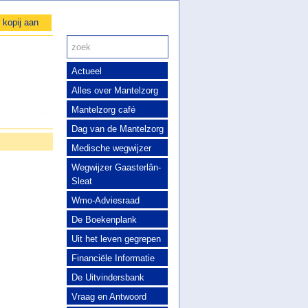
 kopij aan
Actueel
Alles over Mantelzorg
Mantelzorg café
Dag van de Mantelzorg
Medische wegwijzer
Wegwijzer Gaasterlân-
Sleat
Wmo-Adviesraad
De Boekenplank
Uit het leven gegrepen
Financiële Informatie
De Uitvindersbank
Vraag en Antwoord