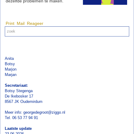
dezelfde problemen te maken.
Print
Mail
Reageer
Anita
Botsy
Marjon
Marjan
Secretariaat:
Botsy Stegenga
De Ikebosker 17
8567 JK Oudemirdum
Meer info: georgedegroot@ziggo.nl
Tel. 06 53 77 94 91
Laatste update
23-06-2026