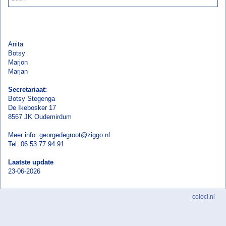
Anita
Botsy
Marjon
Marjan
Secretariaat:
Botsy Stegenga
De Ikebosker 17
8567 JK Oudemirdum
Meer info: georgedegroot@ziggo.nl
Tel. 06 53 77 94 91
Laatste update
23-06-2026
coloci.nl