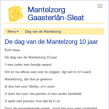
Toggl
navig
Menu
Dag van de Mantelzorg
De dag van de Mantelzorg 10 jaar
Echt waar
De dag van de Mantelzorg 10 jaar
't was zeker een feestje waard
Om er na afloop wat over te zeggen, ligt wel in m'n aard.
Mantelzorg, dat doe je gewoon
Ik doe het voor Stefan, m'n zoon
U doet het voor Uw partner of een ander familielid
'k weet niet precies, hoe dat bij U zit.
Door de veranderende regels, zorgt het voor veel creativiteit