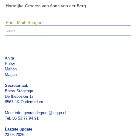
Hartelijke Groeten van Anne van der Berg.
Print
Mail
Reageer
Anita
Botsy
Marjon
Marjan
Secretariaat:
Botsy Stegenga
De Ikebosker 17
8567 JK Oudemirdum
Meer info: georgedegroot@ziggo.nl
Tel. 06 53 77 94 91
Laatste update
23-06-2026